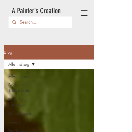
A Painter´s Creation
Blog
Alle indlæg
Alle indlæg
Boden på
Trelde Næs
Naturlig
hudpleje
Unika møbler
Haveliv
Workshop