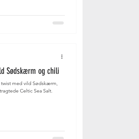
ld Sødskærm og chili
t twist med vild Sødskærm,
ragtede Celtic Sea Salt.