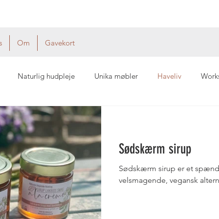
s
Om
Gavekort
Naturlig hudpleje
Unika møbler
Haveliv
Work
Sødskærm sirup
Sødskærm sirup er et spænde
velsmagende, vegansk alterna