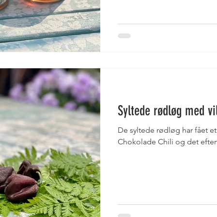
Syltede rødløg med vi
De syltede rødløg har fået e
Chokolade Chili og det eftert