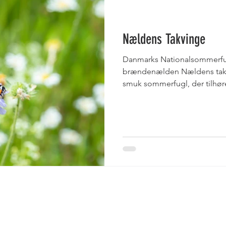
Nældens Takvinge
Danmarks Nationalsommerfu
brændenælden Nældens takvin
smuk sommerfugl, der tilhøre