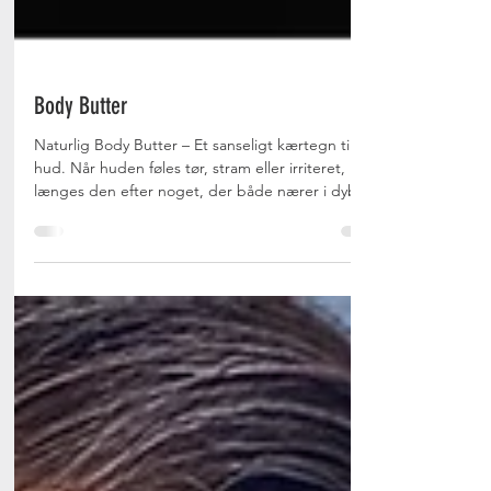
Body Butter
Naturlig Body Butter – Et sanseligt kærtegn til din
hud. Når huden føles tør, stram eller irriteret,
længes den efter noget, der både nærer i dybden
og føles som et blidt, cremet kram. Vores nyeste
naturlige Body Butter er præcis det: Et kærtegn af
velvære, skabt af naturens mest nærende
ingredienser. Den er 100 % naturlig, vegansk og
uden vand – og med et strejf af eventyr.