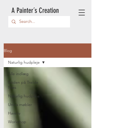
A Painter´s Creation
Blog
Naturlig hudpleje
Alle indlæg
Boden på Trelde
Næs
Naturlig hudpleje
Unika møbler
Haveliv
Workshop