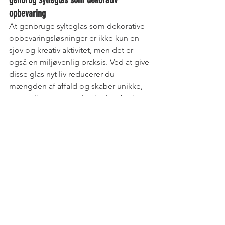
opbevaring
At genbruge sylteglas som dekorative 
opbevaringsløsninger er ikke kun en 
sjov og kreativ aktivitet, men det er 
også en miljøvenlig praksis. Ved at give 
disse glas nyt liv reducerer du 
mængden af affald og skaber unikke, 
personlige genstande, der kan berige 
dit hjem.
Så næste gang du står med et tomt 
sylteglas, tænk kreativt og lad det få nyt 
liv i stedet for at ende i 
skraldespanden. Din bæredygtige og 
smukke genbrugsoplevelse venter!