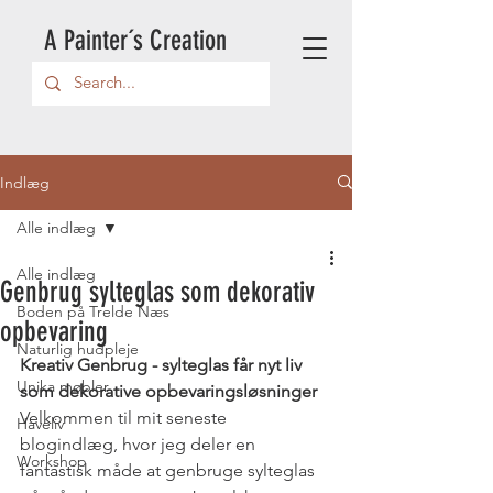
A Painter´s Creation
Indlæg
Alle indlæg
Alle indlæg
Genbrug sylteglas som dekorativ
Boden på Trelde Næs
opbevaring
Naturlig hudpleje
Kreativ Genbrug - sylteglas får nyt liv 
Unika møbler
som dekorative opbevaringsløsninger
Velkommen til mit seneste 
Haveliv
blogindlæg, hvor jeg deler en 
Workshop
fantastisk måde at genbruge sylteglas 