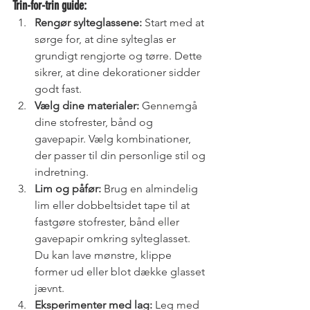
Trin-for-trin guide:
Rengør sylteglassene:
 Start med at 
sørge for, at dine sylteglas er 
grundigt rengjorte og tørre. Dette 
sikrer, at dine dekorationer sidder 
godt fast.
Vælg dine materialer:
 Gennemgå 
dine stofrester, bånd og 
gavepapir. Vælg kombinationer, 
der passer til din personlige stil og 
indretning.
Lim og påfør:
 Brug en almindelig 
lim eller dobbeltsidet tape til at 
fastgøre stofrester, bånd eller 
gavepapir omkring sylteglasset. 
Du kan lave mønstre, klippe 
former ud eller blot dække glasset 
jævnt.
Eksperimenter med lag:
 Leg med 