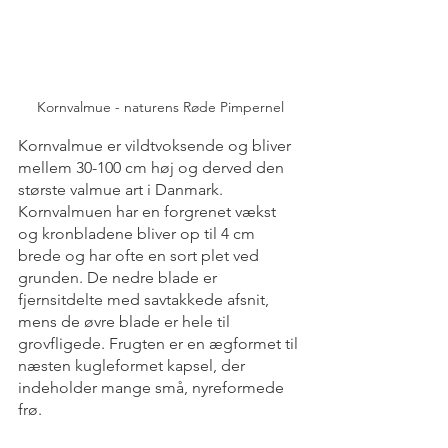
Kornvalmue - naturens Røde Pimpernel
Kornvalmue er vildtvoksende og bliver 
mellem 30-100 cm høj og derved den 
største valmue art i Danmark. 
Kornvalmuen har en forgrenet vækst 
og kronbladene bliver op til 4 cm 
brede og har ofte en sort plet ved 
grunden. De nedre blade er 
fjernsitdelte med savtakkede afsnit, 
mens de øvre blade er hele til 
grovfligede. Frugten er en ægformet til 
næsten kugleformet kapsel, der 
indeholder mange små, nyreformede 
frø.