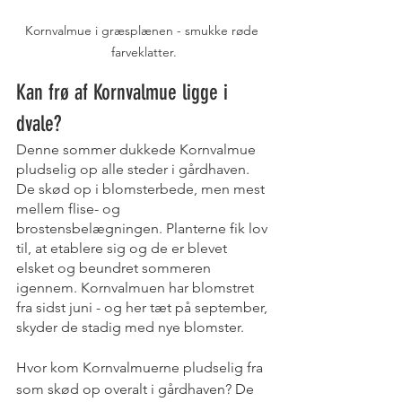
Kornvalmue i græsplænen - smukke røde 
farveklatter.
Kan frø af Kornvalmue ligge i 
dvale?
Denne sommer dukkede Kornvalmue 
pludselig op alle steder i gårdhaven. 
De skød op i blomsterbede, men mest 
mellem flise- og 
brostensbelægningen. Planterne fik lov 
til, at etablere sig og de er blevet 
elsket og beundret sommeren 
igennem. Kornvalmuen har blomstret 
fra sidst juni - og her tæt på september, 
skyder de stadig med nye blomster. 
Hvor kom Kornvalmuerne pludselig fra 
som skød op overalt i gårdhaven? De 