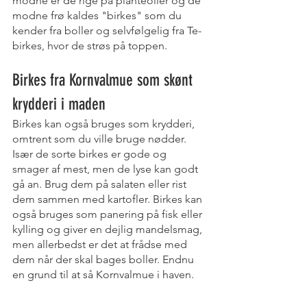
modne er de rige på planteolier og de 
modne frø kaldes "birkes" som du 
kender fra boller og selvfølgelig fra Te-
birkes, hvor de strøs på toppen. 
Birkes fra Kornvalmue som skønt 
krydderi i maden
Birkes kan også bruges som krydderi, 
omtrent som du ville bruge nødder. 
Især de sorte birkes er gode og 
smager af mest, men de lyse kan godt 
gå an. Brug dem på salaten eller rist 
dem sammen med kartofler. Birkes kan 
også bruges som panering på fisk eller 
kylling og giver en dejlig mandelsmag, 
men allerbedst er det at frådse med 
dem når der skal bages boller. Endnu 
en grund til at så Kornvalmue i haven.