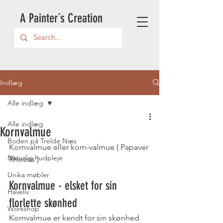
A Painter´s Creation
Indlæg
Alle indlæg
Alle indlæg
Kornvalmue
Boden på Trelde Næs
Kornvalmue eller korn-valmue ( Papaver 
Naturlig hudpleje
Rhoeas ) 
Unika møbler
Kornvalmue - elsket for sin 
Haveliv
florlette skønhed
Workshop
Kornvalmue er kendt for sin skønhed 