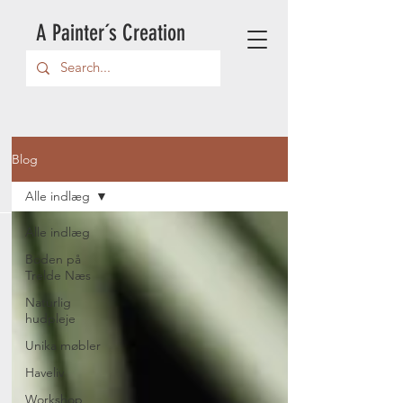
A Painter´s Creation
Blog
Alle indlæg
Alle indlæg
Boden på
Trelde Næs
Naturlig
hudpleje
Unika møbler
Haveliv
Workshop