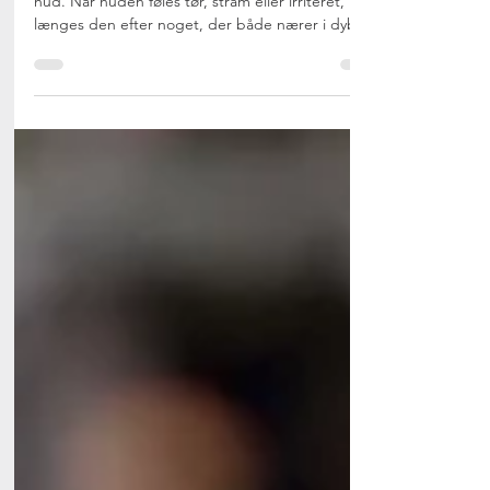
Naturlig Body Butter – Et sanseligt kærtegn til din
hud. Når huden føles tør, stram eller irriteret,
længes den efter noget, der både nærer i dybden
og føles som et blidt, cremet kram. Vores nyeste
naturlige Body Butter er præcis det: Et kærtegn af
velvære, skabt af naturens mest nærende
ingredienser. Den er 100 % naturlig, vegansk og
uden vand – og med et strejf af eventyr.