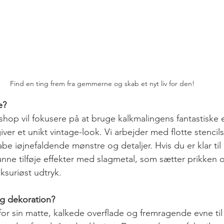
Find en ting frem fra gemmerne og skab et nyt liv for den!
e?
hop vil fokusere på at bruge kalkmalingens fantastiske
ver et unikt vintage-look. Vi arbejder med flotte stencil
e iøjnefaldende mønstre og detaljer. Hvis du er klar til a
unne tilføje effekter med slagmetal, som sætter prikken o
uksuriøst udtryk.
og dekoration?
for sin matte, kalkede overflade og fremragende evne til