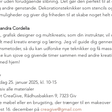
er uden forudgående slibning. Det gør den perfekt til at 
g andre genstande. Dekorationsteknikker som stencils 
uligheder og giver dig friheden til at skabe noget helt 
exandra Cordelia
dt med kreativ energi og læring. Jeg vil guide dig genn
onsmetoder, så du kan udforske nye teknikker og få masse
ikke kun sjove og givende timer sammen med andre kreati
t med hjem!
r
dag 25. januar 2025, kl. 10-15
usiv alle materialer
t CreaGive, Rådhusbakken 9, 7323 Giv
ille møbel eller en brugsting, der trænger til en makeover
est 16. december på 
creagive@gmail.com