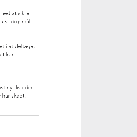
med at sikre 
du spørgsmål, 
t i at deltage, 
et kan 
 nyt liv i dine 
 har skabt.