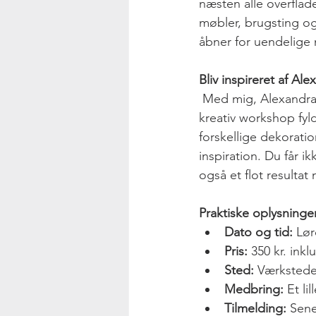
næsten alle overflad
møbler, brugsting o
åbner for uendelige m
Bliv inspireret af Al
 Med mig, Alexandra, grafisk designer og multikreativ, som din instruktør, vil du opleve en 
kreativ workshop fyl
forskellige dekorati
inspiration. Du får 
også et flot resulta
Praktiske oplysninge
Dato og tid:
 Lør
Pris:
 350 kr. inkl
Sted:
 Værkstede
Medbring:
 Et l
Tilmelding:
 Sen