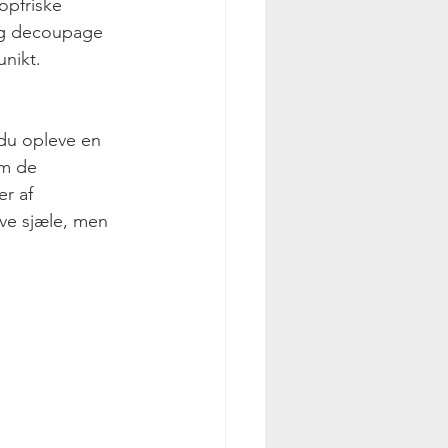
opfriske 
og decoupage 
unikt.
em de 
r af 
ve sjæle, men 