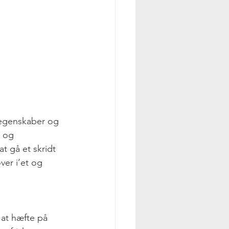
 egenskaber og 
s og 
t gå et skridt 
ver i’et og 
 at hæfte på 