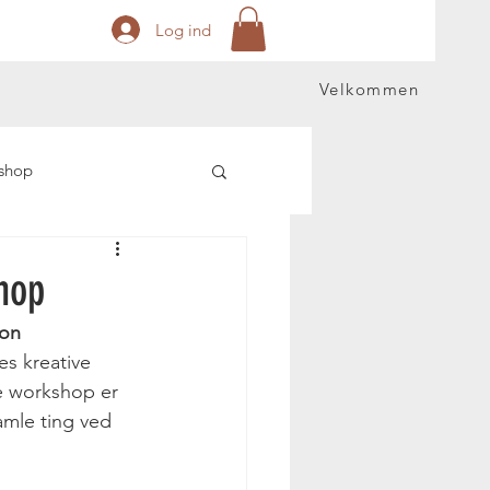
Log ind
Velkommen
shop
shop
ion
es kreative 
e workshop er 
gamle ting ved 