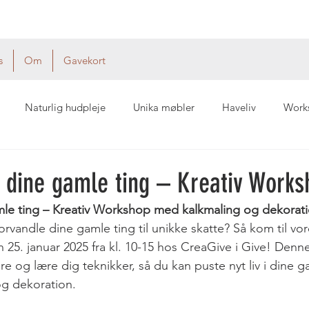
s
Om
Gavekort
Naturlig hudpleje
Unika møbler
Haveliv
Work
 i dine gamle ting – Kreativ Work
gamle ting – Kreativ Workshop med kalkmaling og dekorat
vandle dine gamle ting til unikke skatte? Så kom til vor
25. januar 2025 fra kl. 10-15 hos CreaGive i Give! Denn
rere og lære dig teknikker, så du kan puste nyt liv i dine 
og dekoration.