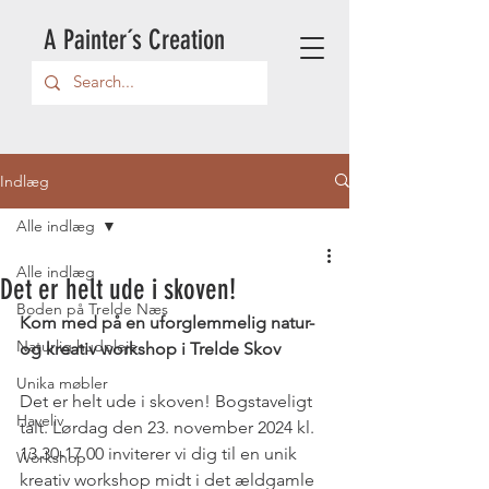
A Painter´s Creation
Indlæg
Alle indlæg
Alle indlæg
Det er helt ude i skoven!
Boden på Trelde Næs
Kom med på en uforglemmelig natur- 
Naturlig hudpleje
og kreativ workshop i Trelde Skov
Unika møbler
Det er helt ude i skoven! Bogstaveligt 
Haveliv
talt. Lørdag den 23. november 2024 kl. 
13.30-17.00 inviterer vi dig til en unik 
Workshop
kreativ workshop midt i det ældgamle 