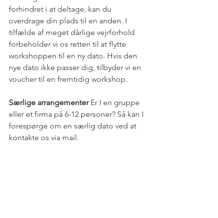
forhindret i at deltage, kan du 
overdrage din plads til en anden. I 
tilfælde af meget dårlige vejrforhold 
forbeholder vi os retten til at flytte 
workshoppen til en ny dato. Hvis den 
nye dato ikke passer dig, tilbyder vi en 
voucher til en fremtidig workshop.
Særlige arrangementer
 Er I en gruppe 
eller et firma på 6-12 personer? Så kan I 
forespørge om en særlig dato ved at 
kontakte os via mail.
Trelde Skov og Trelde Næs er et sandt 
paradis for naturelskere. Læs mere om 
dette naturrige område, som er hjem 
for sjældne og truede arter, på 
Miljøstyrelsens side: 
Trelde Næs og 