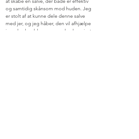
at skabe en salve, der både er effektiv 
og samtidig skånsom mod huden. Jeg 
er stolt af at kunne dele denne salve 
med jer, og jeg håber, den vil afhjælpe 
jeres hudproblemer, som den har gjort 
for mig og min eksem på fødderne.
Tips til brug af Naturlig Universal 
Salve:
Neglebåndspleje:
 Massér en lille 
mængde salve ind i 
neglebåndene for at holde dem 
bløde og forhindre revner.
Hælpleje:
 Påfør Naturlig Universal 
Salven på hælene morgen og 
aften - eventuelt inden sengetid 
kan du dække fødderne med 
sokker for en intensiv 