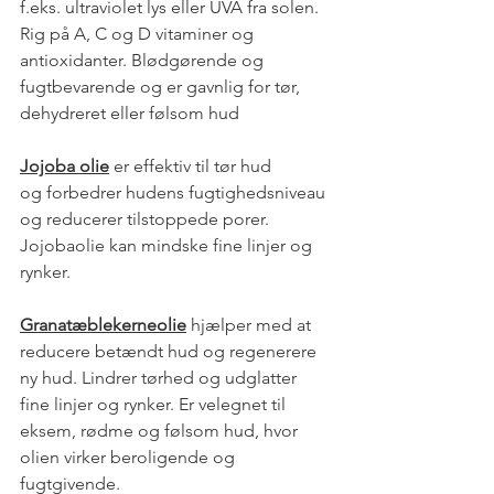
f.eks. ultraviolet lys eller UVA fra solen. 
Rig på A, C og D vitaminer og 
antioxidanter. Blødgørende og 
fugtbevarende og er gavnlig for tør, 
dehydreret eller følsom hud 
Jojoba olie
 er effektiv til tør hud 
og forbedrer hudens fugtighedsniveau 
og reducerer tilstoppede porer. 
Jojobaolie kan mindske fine linjer og 
rynker. 
Granatæblekerneolie
 hjælper med at 
reducere betændt hud og regenerere 
ny hud. Lindrer tørhed og udglatter 
fine linjer og rynker. Er velegnet til 
eksem, rødme og følsom hud, hvor 
olien virker beroligende og 
fugtgivende. 