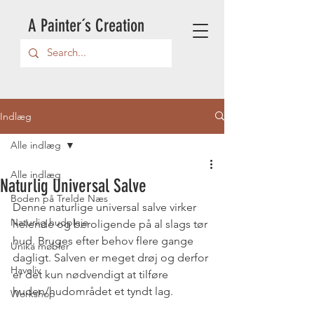
A Painter´s Creation
Indlæg
Alle indlæg
Alle indlæg
Naturlig Universal Salve
Boden på Trelde Næs
Denne naturlige universal salve virker 
Naturlig hudpleje
helende og beroligende på al slags tør 
hud. Bruges efter behov flere gange 
Unika møbler
dagligt. Salven er meget drøj og derfor 
Haveliv
er det kun nødvendigt at tilføre 
huden/hudområdet et tyndt lag. 
Workshop