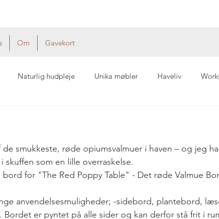
s
Om
Gavekort
Naturlig hudpleje
Unika møbler
Haveliv
Work
af de smukkeste, røde opiumsvalmuer i haven – og jeg ha
i skuffen som en lille overraskelse. 
e bord for "
The Red Poppy Table" - Det røde Valmue Bor
ange anvendelsesmuligheder; -sidebord, plantebord, læs
Bordet er pyntet på alle sider og kan derfor stå frit i r