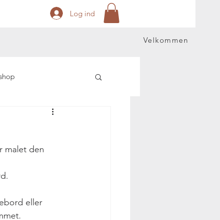
Log ind
Velkommen
shop
r malet den 
d.
ebord eller 
ummet.