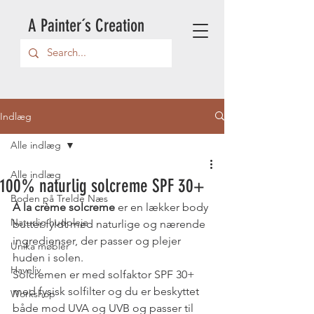
A Painter´s Creation
Indlæg
Alle indlæg
Alle indlæg
100% naturlig solcreme SPF 30+
Boden på Trelde Næs
À la crème solcreme
 er en lækker body 
Naturlig hudpleje
butter fyldt med naturlige og nærende 
ingredienser, der passer og plejer 
Unika møbler
huden i solen. 
Haveliv
Solcremen er med solfaktor SPF 30+ 
med fysisk solfilter og du er beskyttet 
Workshop
både mod UVA og UVB og passer til 