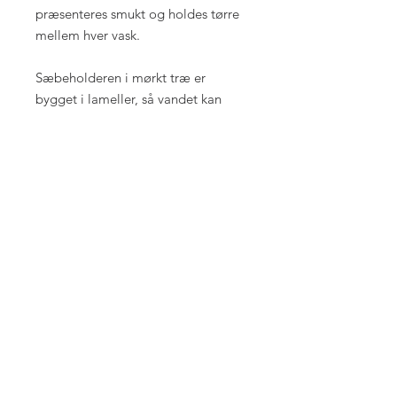
præsenteres smukt og holdes tørre
mellem hver vask.
Sæbeholderen i mørkt træ er
bygget i lameller, så vandet kan
løbe væk fra sæben. Det betyder, at
sæben ikke ligger i vand og derfor
holder længere, bevarer sin form og
forbliver frisk i brug.
Fordele ved sæbeholder i mørkt træ
Naturligt og stilrent udtryk
Smuk struktur
Lameldesign der sikrer god
afdrypning
Forlænger sæbens levetid
Perfekt til vores sæber