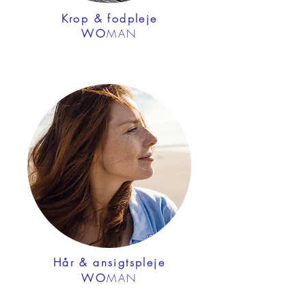
Krop & fodpleje
WO
MAN
Hår & ansigtspleje
WO
MAN