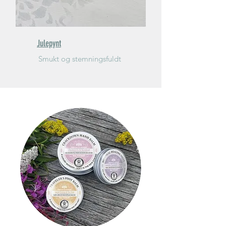
Julepynt
Smukt og stemningsfuldt