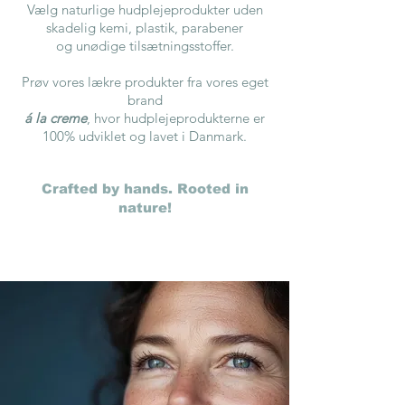
Vælg naturlige hudplejeprodukter
uden
skadelig kemi, plastik, parabener
og unødige tilsætningsstoffer.
Prøv vores lækre produkter fra vores eget
brand
á la creme
, hvor hudplejeprodukterne er
100% udviklet og lavet i Danmark.
Crafted by hands. Rooted in
nature!