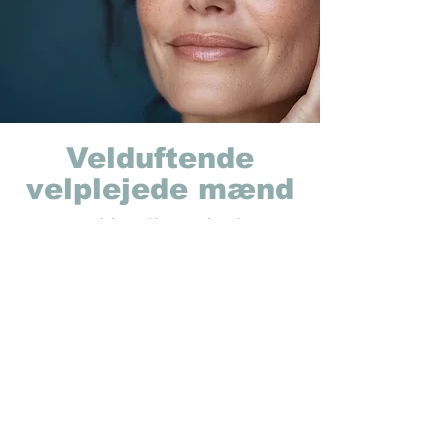
Velduftende
velplejede mænd
Unisex produkter til ham og hende - og så
skånsomme, at dine børn også kan være
med.
Prøv lækre sæber og hudplejeprodukter
med skønne naturlige dufte fra
plantebaserede æteriske olier.
Gå til butik