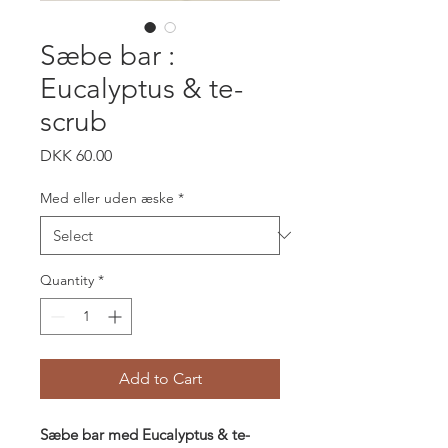
Sæbe bar :
Eucalyptus & te-
scrub
Price
DKK 60.00
Med eller uden æske
*
Quantity
*
Add to Cart
Sæbe bar med Eucalyptus & te-