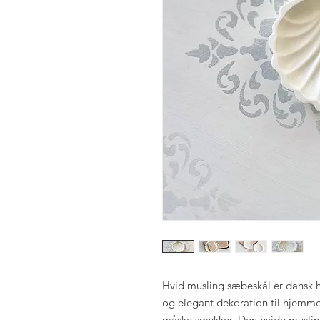
Hvid musling sæbeskål er dansk h
og elegant dekoration til hjemme
måske smykker. Den hvide muslin