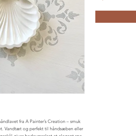
åndlavet fra A Painter’s Creation – smuk
t. Vandtæt og perfekt til håndsæben eller
geskål giver badeværelset et elegant spa