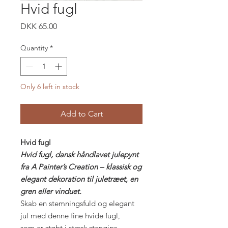
Hvid fugl
Price
DKK 65.00
Quantity
*
Only 6 left in stock
Add to Cart
Hvid fugl
Hvid fugl, dansk håndlavet julepynt
fra A Painter’s Creation – klassisk og
elegant dekoration til juletræet, en
gren eller vinduet.
Skab en stemningsfuld og elegant
jul med denne fine hvide fugl,
som er støbt i stærk stengips.