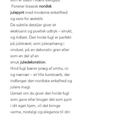
Forener klassisk
nordisk
julepynt
med moderne enkelthed
og sans for æstetik.
De subtile detaljer giver et
eksklusivt og poetisk udtryk – smukt,
og tidløst. Den hvide fugl er perfekt
på juletræet, som juleophæng i
vinduet, på en dekorativ gren eller
som en del af en
smuk
juledekoration
.
Hvid fugl bærer præg af omhu, ro
og nærvær – et lille kunstværk, der
indfanger den nordiske enkelhed og
julens magi.
Uanset om du giver den hvide fugl
som gave eller bruger det som pynt
i dit eget hjem, vil det bringe
varme, nostalgi og elegance til din