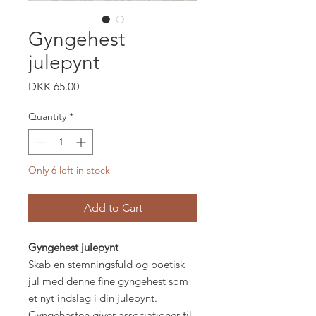
Gyngehest
julepynt
Price
DKK 65.00
Quantity
*
Only 6 left in stock
Add to Cart
Gyngehest julepynt
Skab en stemningsfuld og poetisk
jul med denne fine gyngehest som
et nyt indslag i din julepynt.
Gyngehesten giver associationer til