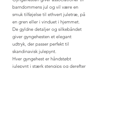
barndommens jul og vil være en
smuk tilføjelse til ethvert juletræ, på
en gren eller i vinduet i hjemmet.
De gyldne detaljer og silkebåndet
giver gyngehesten et elegant
udtryk, der passer perfekt til
skandinavisk julepynt.
Hver gyngehest er håndstøbt
julepynt i stærk stengips og derefter
håndmalet med stor omhu.
Resultatet er et stykke unikt,
håndlavet julepynt, som tilfører
varme og personlighed til din
juledekoration.
Gyngehest julepynt med detaljer i
guld og silkebånd til ophæng
Håndstøbt og håndmalet i stengips