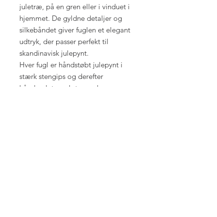
juletræ, på en gren eller i vinduet i
hjemmet. De gyldne detaljer og
silkebåndet giver fuglen et elegant
udtryk, der passer perfekt til
skandinavisk julepynt.
Hver fugl er håndstøbt julepynt i
stærk stengips og derefter
håndmalet med stor omhu.
Resultatet er et stykke unikt,
håndlavet julepynt, som tilfører
varme og personlighed til din
juledekoration.
Fugl julepynt med detaljer i guld og
silkebånd til ophæng
Håndstøbt og håndmalet i stengips
Mål:
ca. 10 x 7,5 cm
Til indendørs brug