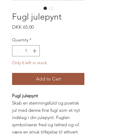
Fugl julepynt
Price
DKK 65.00
Quantity
*
Only 6 left in stock
Add to Cart
Fugl julepynt
Skab en stemningsfuld og poetisk
jul med denne fine fugl som et nyt
indslag i din julepynt. Fuglen
symboliserer fred og lethed og vil
være en smuk tilføjelse til ethvert