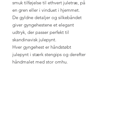
smuk tilføjelse til ethvert juletræ, på
en gren eller i vinduet i hjemmet.
De gyldne detaljer og silkebåndet
giver gyngehestene et elegant
udtryk, der passer perfekt til
skandinavisk julepynt.
Hver gyngehest er håndstøbt
julepynt i stærk stengips og derefter
håndmalet med stor omhu.
Resultatet er et stykke unikt,
håndlavet julepynt, som tilfører
varme og personlighed til din
juledekoration.
4 assorteret gyngeheste julepynt
med detaljer i guld og silkebånd til
ophæng
Håndstøbt og håndmalet i stengips
Mål:
ca. 9,5 x 6,5 cm