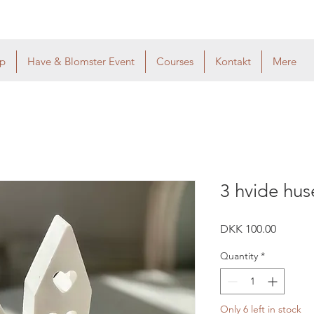
p
Have & Blomster Event
Courses
Kontakt
Mere
3 hvide hus
Price
DKK 100.00
Quantity
*
Only 6 left in stock