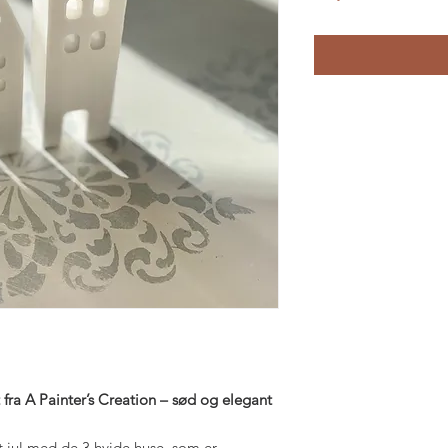
fra A Painter’s Creation – sød og elegant
 jul med de 3 hvide huse, som er