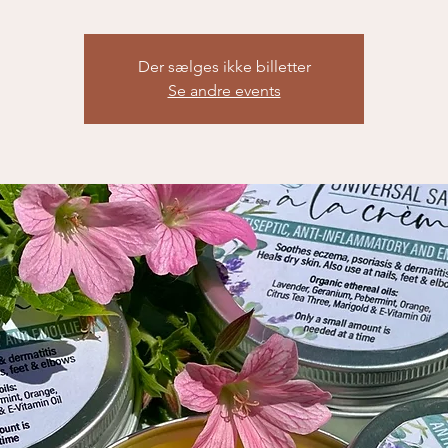
Der sælges ikke billetter
Se andre events