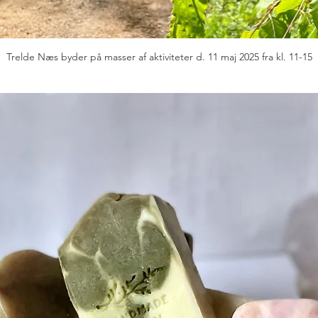
Trelde Næs byder på masser af aktiviteter d. 11 maj 2025 fra kl. 11-15