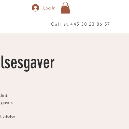
Log In
Call at:
+45 30 23 86 57
lsesgaver
lint.
gaver.
viteter