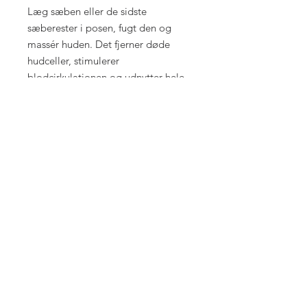
Læg sæben eller de sidste
sæberester i posen, fugt den og
massér huden. Det fjerner døde
hudceller, stimulerer
blodcirkulationen og udnytter hele
sæben til sidste gram.
Fordele ved stikket sæbepose
Mild og skånsom eksfoliering
Beskytter sæben og forlænger
holdbarheden
Genanvendelig
Udnytter selv små sæberester
Fjerner snavs og døde hudceller
Kan hænges op og tørre mellem
brug