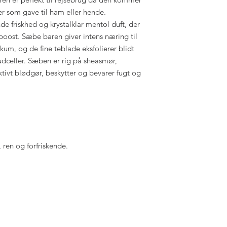
ler som gave til ham eller hende.
e friskhed og krystalklar mentol duft, der
 boost. Sæbe baren giver intens næring til
kum, og de fine teblade eksfolierer blidt
dceller. Sæben er rig på sheasmør,
ktivt blødgør, beskytter og bevarer fugt og
 ren og forfriskende.