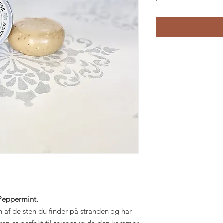
 Peppermint.
af de sten du finder på stranden og har
ren er perfekt til rejsebrug da den kommer