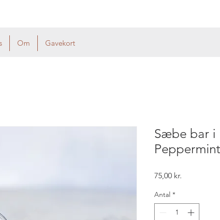
s
Om
Gavekort
Sæbe bar i 
Peppermint
Pris
75,00 kr.
Antal
*