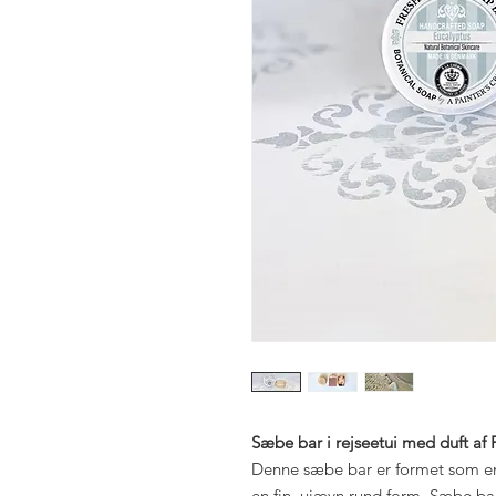
Sæbe bar i rejseetui med duft af
Denne sæbe bar er formet som en 
en fin, ujævn rund form. Sæbe ba