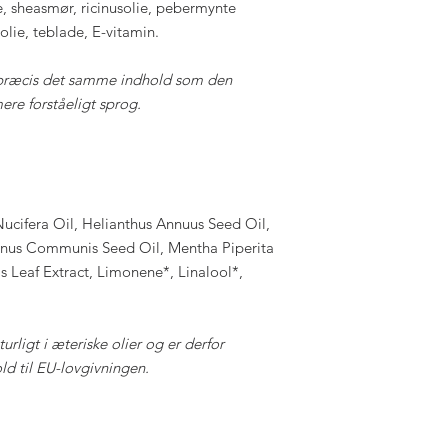
ie, sheasmør, ricinusolie, pebermynte
olie, teblade, E-vitamin.
r præcis det samme indhold som den
mere forståeligt sprog.
ucifera Oil, Helianthus Annuus Seed Oil,
cinus Communis Seed Oil, Mentha Piperita
s Leaf Extract, Limonene*, Linalool*,
rligt i æteriske olier
og er derfor
ld til EU-lovgivningen.