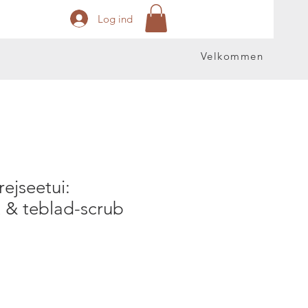
Log ind
Velkommen
rejseetui:
 & teblad-scrub