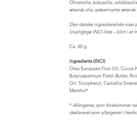
Olivenolie, kokosolie, solsikkeol
æterisk olie, pebermynte æterisk 
Den danske ingrediensliste vise
lovpligtige INCI-liste – blot i et 
Ca. 60 g
Ingredients (INCI)
Olea Europaea Fruit Oil, Cocos N
Butyrospermum Parkii Butter, Ri
Oil, Tocopherol, Camellia Sinensi
Menthol*
*
Allergener, som forekommer natu
deklareret som allergener i henho