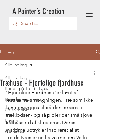
A Painter´s Creation
Indlæg
Alle indlæg
Alle indlæg
Træhuse - Hjertelige fjordhuse
Boden på Trelde Næs
"Hjertelige Fjordhuse"er lavet af 
Naturlig hudpleje
resttræ fra ombygningen. Træ som ikke 
kan genbruges til gården, skæres i 
Unika møbler
træklodser - og så pibler der små sjove 
Haveliv
træhuse ud af klodserne. Deres 
maritime udtryk er inspireret af at 
Workshop
Trelde Næs er en halvø mellem Vejle 