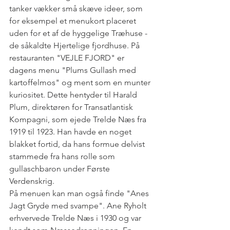
tanker vækker små skæve ideer, som 
for eksempel et menukort placeret 
uden for et af de hyggelige Træhuse - 
de såkaldte Hjertelige fjordhuse. På 
restauranten "VEJLE FJORD" er 
dagens menu "Plums Gullash med 
kartoffelmos" og ment som en munter 
kuriositet. Dette hentyder til Harald 
Plum, direktøren for Transatlantisk 
Kompagni, som ejede Trelde Næs fra 
1919 til 1923. Han havde en noget 
blakket fortid, da hans formue delvist 
stammede fra hans rolle som 
gullaschbaron under Første 
Verdenskrig.
På menuen kan man også finde "Anes 
Jagt Gryde med svampe". Ane Ryholt 
erhvervede Trelde Næs i 1930 og var 