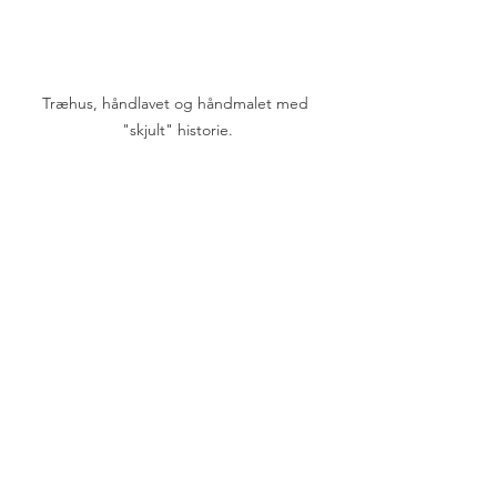
Træhus, håndlavet og håndmalet med 
"skjult" historie.
Se alle
Seneste blogindlæg