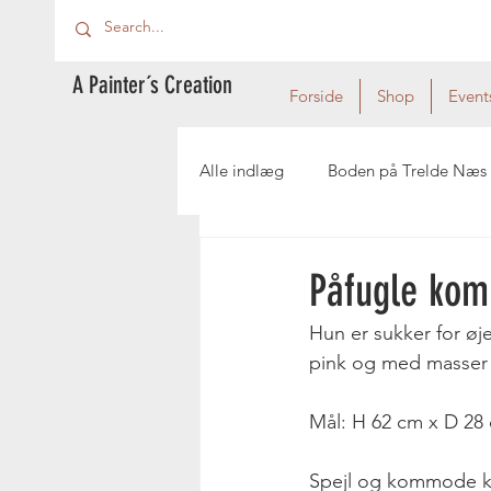
A Painter´s Creation
Forside
Shop
Event
Alle indlæg
Boden på Trelde Næs
Påfugle komm
Hun er sukker for øje
pink og med masser a
Mål: H 62 cm x D 28
Spejl og kommode ka