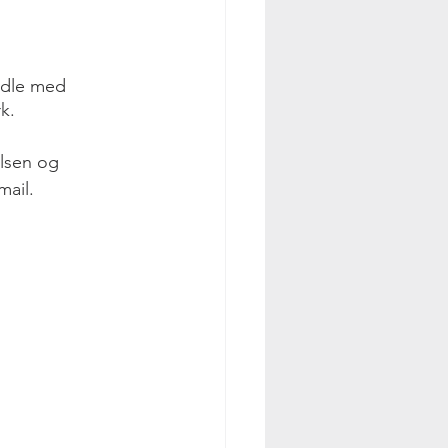
ndle med 
k.
elsen og 
ail. 