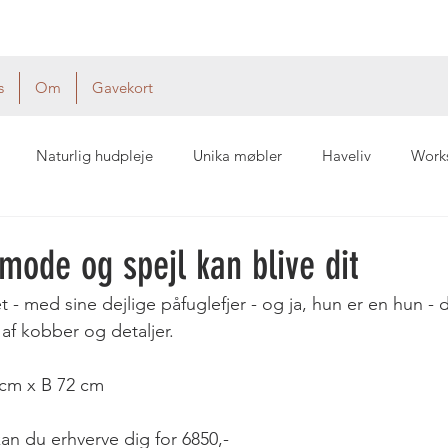
s
Om
Gavekort
Naturlig hudpleje
Unika møbler
Haveliv
Work
ode og spejl kan blive dit
t - med sine dejlige påfuglefjer - og ja, hun er en hun - d
f kobber og detaljer.
 cm x B 72 cm
n du erhverve dig for 6850,-