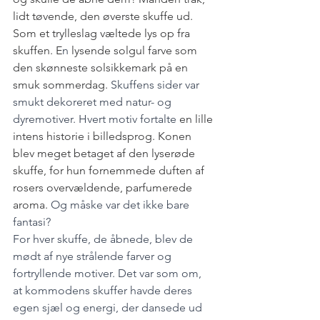
lidt tøvende, den øverste skuffe ud. 
Som et trylleslag væltede lys op fra 
skuffen. E
n 
lysende solgul farve som 
den skønneste solsikkemark på en 
smuk sommerdag. 
Skuffens sider var 
smukt dekoreret med natur- og 
dyremotiver. Hvert motiv fortalte 
en lille 
intens historie i billedsprog. Konen 
blev meget betaget af den lyserøde 
skuffe, for hun fornemmede duften af 
rosers 
overvældende, parfumerede 
aroma. 
Og måske var det ikke bare 
fantasi?
For hver skuffe, de åbnede, blev de 
mødt af nye strålende farver og 
fortryllende motiver. Det var som om, 
at kommodens skuffer havde deres 
egen sjæl og energi, der dansede ud 