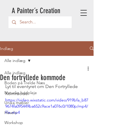
A Painter´s Creation
Indlæg
Alle indlæg
Alle indlæg
Den fortryllede kommode
Boden på Trelde Næs
Lyt til eventyret om Den Fortryllede 
Naturlig hudpleje
Kommode 
https://video.wixstatic.com/video/919bfa_b87
Unika møbler
9674fa095449ba652c9ace1a076c0/1080p/mp4/
file.mp4
Haveliv
Workshop