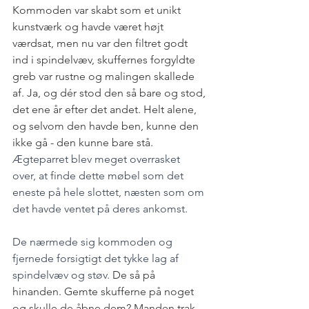
Kommoden var skabt som et unikt 
kunstværk og havde været højt 
værdsat, men nu var den filtret godt 
ind i spindelvæv, skuffernes forgyldte 
greb var rustne og malingen skallede 
af. Ja, og dér stod den så bare og stod, 
det ene år efter det andet. Helt alene, 
og selvom den havde ben, kunne den 
ikke gå - den kunne bare stå.
Ægteparret blev meget overrasket 
over, at finde dette møbel som det 
eneste på hele slottet, næsten som om 
det havde ventet på deres ankomst.
De nærmede sig kommoden og 
fjernede forsigtigt det tykke lag af 
spindelvæv og støv. 
De så på 
hinanden. Gemte skufferne på noget 
og skulle de åbne dem? Manden trak, 