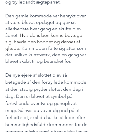
og tryllebandt ægteparret.
Den gamle kommode var henrykt over 
at være blevet opdaget og gav sit 
allerbedste hver gang en skuffe blev 
åbnet. 
Hvis dens ben kunne bevæge 
sig, havde den hoppet og danset af 
glæde. 
Kommoden følte sig atter som 
det unikke kunstværk, den en gang var 
blevet skabt til og beundret for.
De nye ejere af slottet blev så 
betagede af den fortryllede kommode, 
at den stadig pryder slottet den dag i 
dag. Den er blevet et symbol på 
fortryllende eventyr og genoplivet 
magi. Så hvis du vover dig ind på et 
forladt slot, skal du huske at lede efter 
hemmelighedsfulde kommoder, for de 
gemmer måske også på magiske farver 