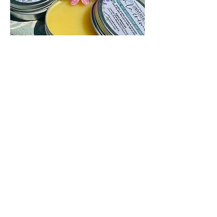
Mors Dag med naturlige
forkælelsesgaver
søn. 11. maj
Mere info
Detaljer
KONTAKT OS